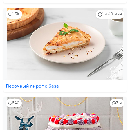
1.3K
1 ч 40 мин
Песочный пирог с безе
540
3 ч