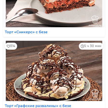
Торт «Сникерс» с безе
314
5 ч 30 мин
Торт «Графские развалины» с безе