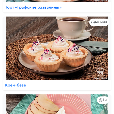
Торт «Графские развалины»
40 мин
Крем-безе
1 ч