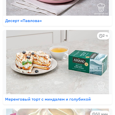
Десерт «Павлова»
2 ч
Меренговый торт с миндалем и голубикой
50 мин