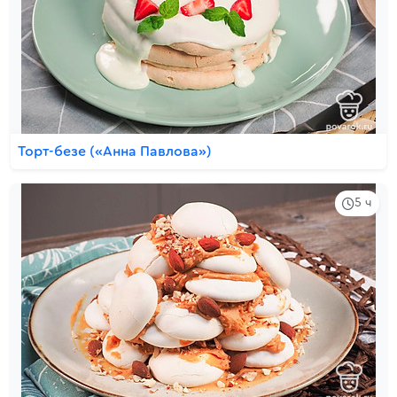
Торт-безе («Анна Павлова»)
5 ч