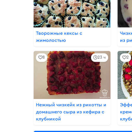
Творожные кексы с
Чизк
жимолостью
из р
8
23 ч
2
Нежный чизкейк из рикотты и
Эффе
домашнего сыра из кефира с
крем
клубникой
клуб