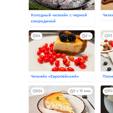
Холодный чизкейк с черной
Чизк
смородиной
66
2 ч
33
Чизкейк «Европейский»
Плом
224
2 ч 10 мин
50