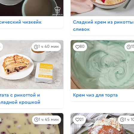
сический чизкейк
Сладкий крем из рикотты
сливок
4
1 ч 40 мин
80
1
тата с рикоттой и
Крем чиз для торта
ладной крошкой
1 ч 45 мин
21
1 ч 