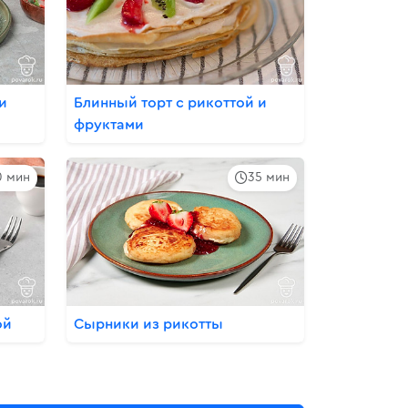
и
Блинный торт с рикоттой и
фруктами
0 мин
35 мин
ой
Сырники из рикотты