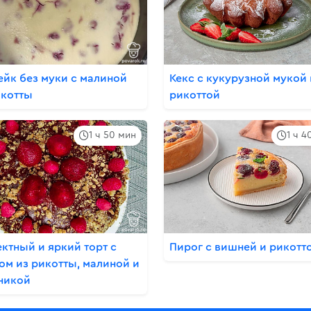
ейк без муки с малиной
Кекс с кукурузной мукой 
икотты
рикоттой
1 ч 50 мин
1 ч 4
ктный и яркий торт с
Пирог с вишней и рикотт
ом из рикотты, малиной и
никой