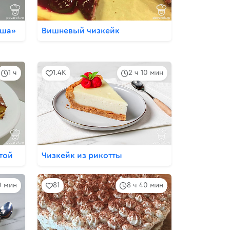
уша»
Вишневый чизкейк
1 ч
1.4K
2 ч 10 мин
той
Чизкейк из рикотты
0 мин
81
8 ч 40 мин