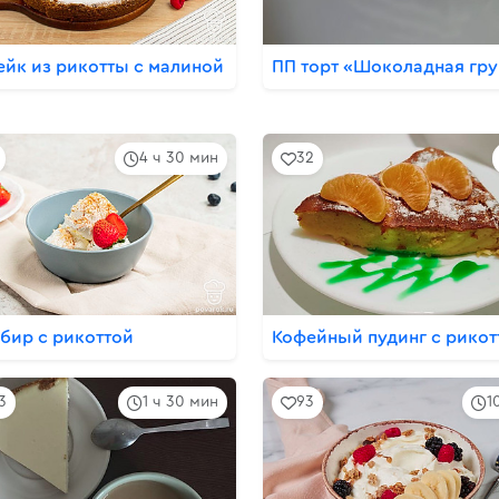
ейк из рикотты с малиной
ПП торт «Шоколадная гр
4 ч 30 мин
32
бир с рикоттой
Кофейный пудинг с рикот
3
1 ч 30 мин
93
1