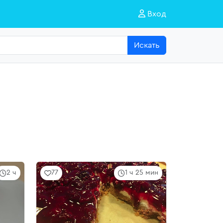
Вход
Искать
2 ч
77
1 ч 25 мин