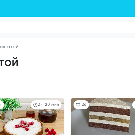
рикоттой
той
4
2 ч 20 мин
126