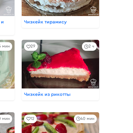
 и
Чизкейк тирамису
5 мин
29
2 ч
Чизкейк из рикотты
10 мин
12
40 мин