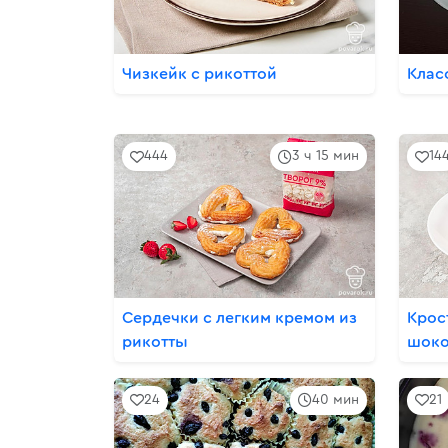
Чизкейк с рикоттой
Клас
444
3 ч 15 мин
14
Сердечки с легким кремом из
Крос
рикотты
шоко
24
40 мин
21