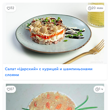
32
20 мин
Салат «Царский» с курицей и шампиньонами
слоями
27
1 ч