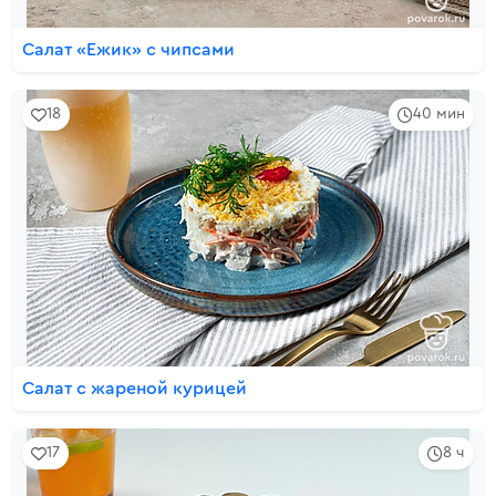
Салат «Ежик» с чипсами
18
40 мин
Салат с жареной курицей
17
8 ч