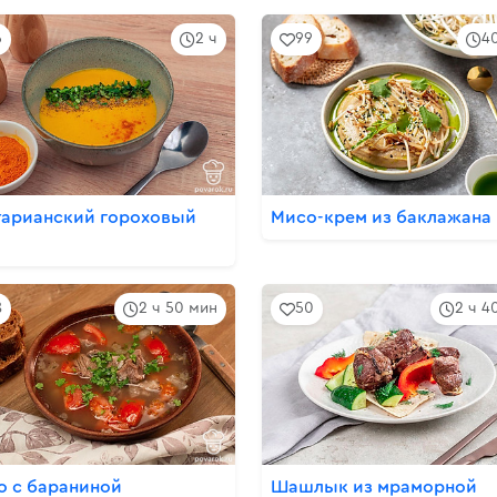
6
2 ч
99
4
тарианский гороховый
Мисо-крем из баклажана
8
2 ч 50 мин
50
2 ч 4
о с бараниной
Шашлык из мраморной