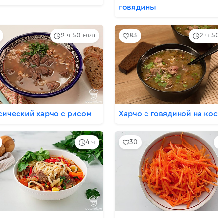
говядины
2 ч 50 мин
83
2 ч 5
сический харчо с рисом
Харчо с говядиной на кос
4 ч
30