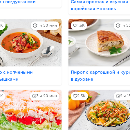
ан по-дунгански
Самая простая и вкусная
корейская морковь
3K
1 ч 50 мин
1.6K
1 ч 5
о с копчеными
Пирог с картошкой и кур
рышками
в духовке
8K
3 ч 20 мин
2.3K
2 ч 1