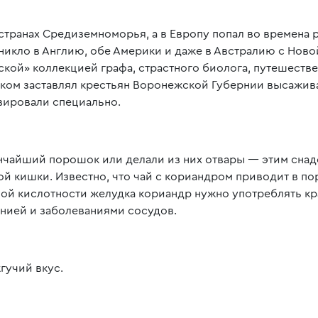
 странах Средиземноморья, а в Европу попал во времена 
оникло в Англию, обе Америки и даже в Австралию с Ново
ской» коллекцией графа, страстного биолога, путешестве
силком заставлял крестьян Воронежской Губернии высажив
ивировали специально.
ончайший порошок или делали из них отвары — этим сна
ой кишки. Известно, что чай с кориандром приводит в п
ной кислотности желудка кориандр нужно употреблять к
нией и заболеваниями сосудов.
гучий вкус.