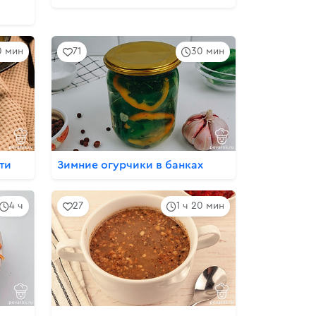
0 мин
71
30 мин
ти
Зимние огурчики в банках
4 ч
27
1 ч 20 мин