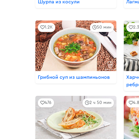
Шурпа из косули
Лагм
1.2K
50 мин
2.
Грибной суп из шампиньонов
Харч
реб
476
2 ч 50 мин
4.