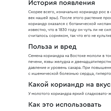
История появления
Скорее всего, изначально кориандр рос в
век нашей эры). После этого растение пр
кориандр оказался с ботанической «испан
известно, что в 1830 году он чуть ли не 
считалось сорняком, так что его не культ
Польза и вред
Семена кориандра на Востоке мололи в т
печени, язвы желудка и двенадцатиперстн
давление и уровень сахара. При повышен
с ишемической болезнью сердца, гиперто
Какой кориандр на вкус
У молотого кориандра яркий сладковато-ж
Как это использовать