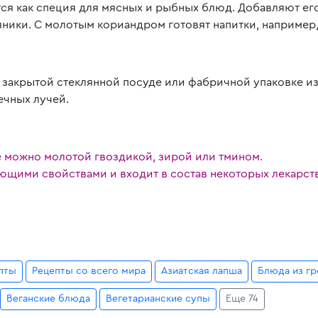
я как специя для мясных и рыбных блюд. Добавляют его
яники. С молотым кориандром готовят напитки, например,
 закрытой стеклянной посуде или фабричной упаковке из
ечных лучей.
 можно молотой гвоздикой, зирой или тмином.
ющими свойствами и входит в состав некоторых лекарст
пты
Рецепты со всего мира
Азиатская лапша
Блюда из гр
Веганские блюда
Вегетарианские супы
Еще 74