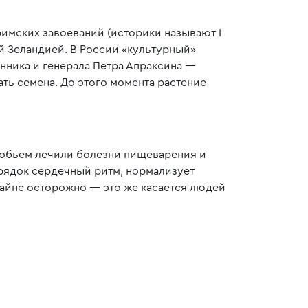
римских завоеваний (историки называют I
й Зеландией. В России «культурный»
нника и генерала Петра Апраксина —
ать семена. До этого момента растение
добьем лечили болезни пищеварения и
орядок сердечный ритм, нормализует
райне осторожно — это же касается людей