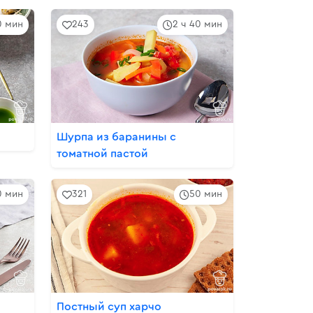
0 мин
243
2 ч 40 мин
Шурпа из баранины c
томатной пастой
0 мин
321
50 мин
Постный суп харчо