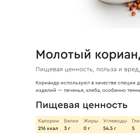
Молотый кориан
Пищевая ценность, польза и вред
Кориандр используют в качестве специи д
изделий — печенья, хлеба, особенно темн
Пищевая ценность
Калории
Белки
Жиры
Углеводы
Гл
216 ккал
3 г
0 г
54.5 г
5