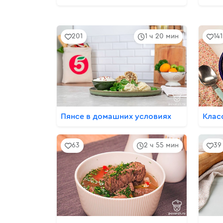
201
1 ч 20 мин
141
Пянсе в домашних условиях
Клас
63
2 ч 55 мин
39