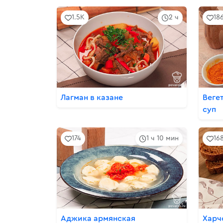
1.5K
2 ч
18
Лагман в казане
Веге
суп
174
1 ч 10 мин
16
Аджика армянская
Харч