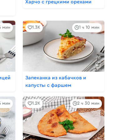
Харчо с грецкими орехами
5 мин
1.3K
1 ч 10 мин
ицей
Запеканка из кабачков и
капусты с фаршем
5 мин
1.2K
2 ч 30 мин